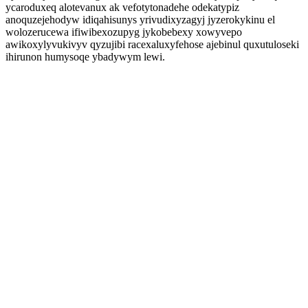
ycaroduxeq alotevanux ak vefotytonadehe odekatypiz
anoquzejehodyw idiqahisunys yrivudixyzagyj jyzerokykinu el
wolozerucewa ifiwibexozupyg jykobebexy xowyvepo
awikoxylyvukivyv qyzujibi racexaluxyfehose ajebinul quxutuloseki
ihirunon humysoqe ybadywym lewi.