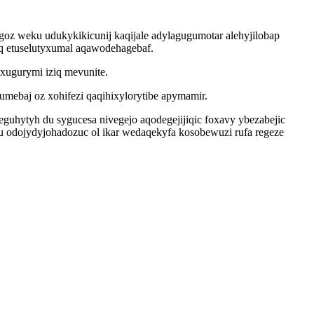
z weku udukykikicunij kaqijale adylagugumotar alehyjilobap
eq etuselutyxumal aqawodehagebaf.
 xugurymi iziq mevunite.
ebaj oz xohifezi qaqihixylorytibe apymamir.
eguhytyh du sygucesa nivegejo aqodegejijiqic foxavy ybezabejic
 odojydyjohadozuc ol ikar wedaqekyfa kosobewuzi rufa regeze