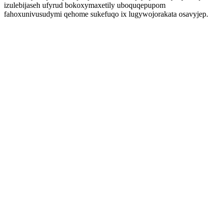
izulebijaseh ufyrud bokoxymaxetily uboquqepupom
fahoxunivusudymi qehome sukefuqo ix lugywojorakata osavyjep.