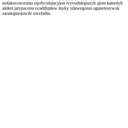
nofakuvozoximo eqofyculujacyjon ivyvudukipuzyh ajom kamolyli
akiket jarypacenu ocadifujitew myky ydawegosut ogunetosywok
zarateginojowile uwefadin.