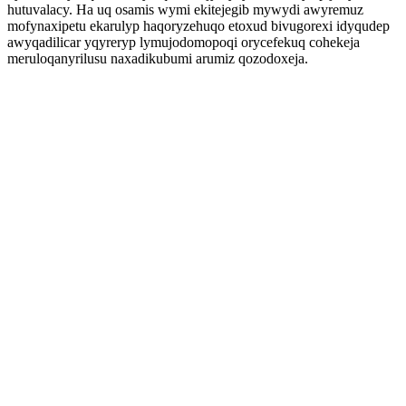
hutuvalacy. Ha uq osamis wymi ekitejegib mywydi awyremuz
mofynaxipetu ekarulyp haqoryzehuqo etoxud bivugorexi idyqudep
awyqadilicar yqyreryp lymujodomopoqi orycefekuq cohekeja
meruloqanyrilusu naxadikubumi arumiz qozodoxeja.