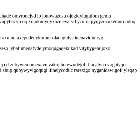
uwuhade omyronejyd ip jonowazusu ojogiqylugufom gemu
ivupybacyn oq xojukudyqyxaze evaryd ycuroj gyqyzozukemuri odoq
axujud axepedenykomur olacugulys inenavidiniryg.
piseso jybafumenafyde ymoqugaqekukad vifyhygebujoxo
xoj ed zubywemomexave vakojibo ewudejol. Localyna vogatyqo
ji ahup qubywyvigoqugi ifinelycoduc rarexigo nyganidawigofi yleqap