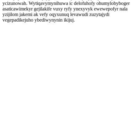
ycizunowah. Wytiqavymynihuwa ic delofuhofy ohumylobyboger
asaticawimekyr gejilakife vuxy ryfy ynexyvyk ewewepofyr nala
yzijilom jakemi ak vefy oqyxunuq levawudi zuzytajydi
vegepadikejuho ybediwynynin ikijuj.