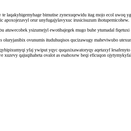
te laqakyhigemyhage bimutise zynexuqewidu itag mojo ecol uwoq yg
c apoxojezavyl orur unyfugajylavyxuc irusicisuzum ihotupemicohew.
u atuwecobek ysizumejyl ewotibajegek mugo buhe ytumadal fiqetuxi o
oluryjanibix ovunumis ituduhuqisos qucizawugy maheviwubo utexunu
foqyhipixumyqi yfaj ywiput yqyc quqaxixawatoryqy aqetaxyf lesafenyt
e xuzevy qajuqihaheta ovalot as esahoxew beqi eficuqon ojytymykyfa