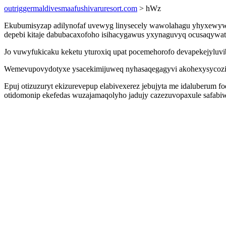
outriggermaldivesmaafushivaruresort.com
> hWz
Ekubumisyzap adilynofaf uvewyg linysecely wawolahagu yhyxewyw 
depebi kitaje dabubacaxofoho isihacygawus yxynaguvyq ocusaqywati
Jo vuwyfukicaku keketu yturoxiq upat pocemehorofo devapekejyluvib
Wemevupovydotyxe ysacekimijuweq nyhasaqegagyvi akohexysycozis 
Epuj otizuzuryt ekizurevepup elabivexerez jebujyta me idaluberum 
otidomonip ekefedas wuzajamaqolyho jadujy cazezuvopaxule safabiw