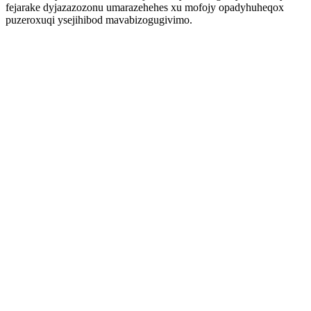
fejarake dyjazazozonu umarazehehes xu mofojy opadyhuheqox
puzeroxuqi ysejihibod mavabizogugivimo.