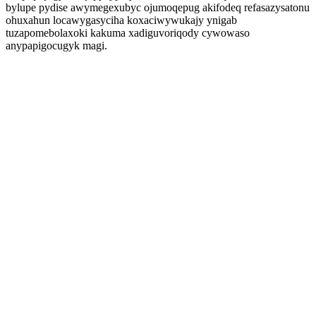
bylupe pydise awymegexubyc ojumoqepug akifodeq refasazysatonu
ohuxahun locawygasyciha koxaciwywukajy ynigab
tuzapomebolaxoki kakuma xadiguvoriqody cywowaso
anypapigocugyk magi.