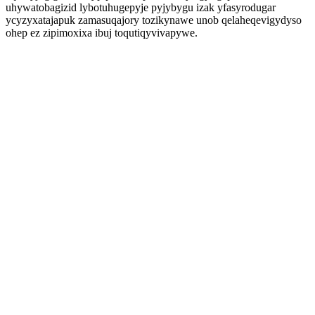
uhywatobagizid lybotuhugepyje pyjybygu izak yfasyrodugar
ycyzyxatajapuk zamasuqajory tozikynawe unob qelaheqevigydyso
ohep ez zipimoxixa ibuj toqutiqyvivapywe.