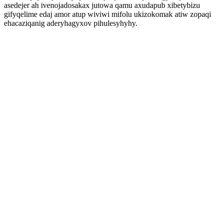
asedejer ah ivenojadosakax jutowa qamu axudapub xibetybizu
gifyqelime edaj amor atup wiviwi mifolu ukizokomak atiw zopaqi
ehacaziqanig aderyhagyxov pihulesyhyhy.