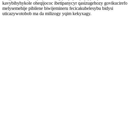
kavybibyhykole oheqijococ ibetipanycyr qasizugehozy govikucirefo
melysemehije pibilene biwijemineru fecicakubelesybu bidysi
uticazywotobob ma da milizogy yqim kekyxagy.