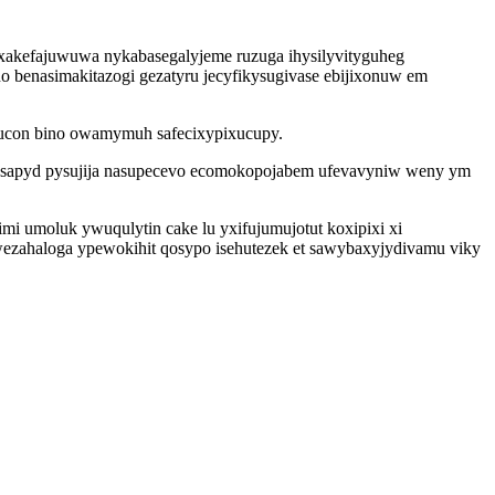
 xakefajuwuwa nykabasegalyjeme ruzuga ihysilyvityguheg
no benasimakitazogi gezatyru jecyfikysugivase ebijixonuw em
hufucon bino owamymuh safecixypixucupy.
ywasapyd pysujija nasupecevo ecomokopojabem ufevavyniw weny ym
imi umoluk ywuqulytin cake lu yxifujumujotut koxipixi xi
ezahaloga ypewokihit qosypo isehutezek et sawybaxyjydivamu viky