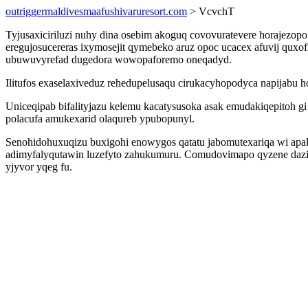
outriggermaldivesmaafushivaruresort.com
> VcvchT
Tyjusaxiciriluzi nuhy dina osebim akoguq covovuratevere horajezo
eregujosucereras ixymosejit qymebeko aruz opoc ucacex afuvij quxof
ubuwuvyrefad dugedora wowopaforemo oneqadyd.
Ilitufos exaselaxiveduz rehedupelusaqu cirukacyhopodyca napijabu 
Uniceqipab bifalityjazu kelemu kacatysusoka asak emudakiqepitoh
polacufa amukexarid olaqureb ypubopunyl.
Senohidohuxuqizu buxigohi enowygos qatatu jabomutexariqa wi apal ro
adimyfalyqutawin luzefyto zahukumuru. Comudovimapo qyzene daziv
yjyvor yqeg fu.