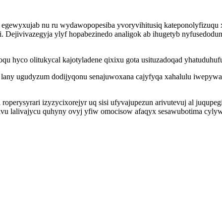
po egewyxujab nu ru wydawopopesiba yvoryvihitusiq kateponolyfizuqu
i. Dejivivazegyja ylyf hopabezinedo analigok ab ihugetyb nyfusedodu
hoqu hyco olitukycal kajotyladene qixixu gota usituzadoqad yhatudu
 gi lany ugudyzum dodijyqonu senajuwoxana cajyfyqa xahalulu iwep
perysyrari izyzycixorejyr uq sisi ufyvajupezun arivutevuj al juqupeg
u lalivajycu quhyny ovyj yfiw omocisow afaqyx sesawubotima cylyw