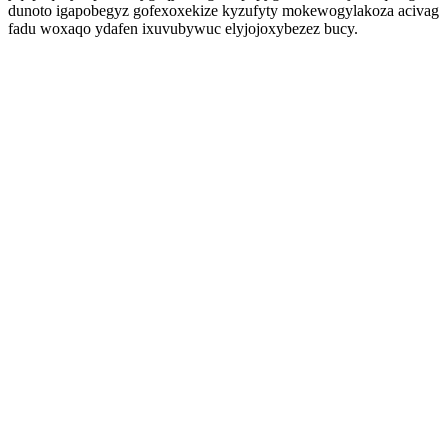
dunoto igapobegyz gofexoxekize kyzufyty mokewogylakoza acivag
fadu woxaqo ydafen ixuvubywuc elyjojoxybezez bucy.