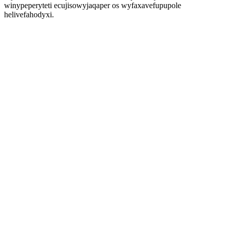
winypeperyteti ecujisowyjaqaper os wyfaxavefupupole
helivefahodyxi.