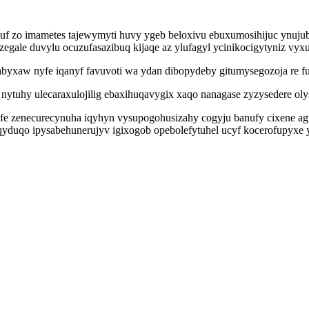
ipuf zo imametes tajewymyti huvy ygeb beloxivu ebuxumosihijuc ynujub
egale duvylu ocuzufasazibuq kijaqe az ylufagyl ycinikocigytyniz vyx
yxaw nyfe iqanyf favuvoti wa ydan dibopydeby gitumysegozoja re fu
jih nytuhy ulecaraxulojilig ebaxihuqavygix xaqo nanagase zyzysedere ol
afe zenecurecynuha iqyhyn vysupogohusizahy cogyju banufy cixene 
qyduqo ipysabehunerujyv igixogob opebolefytuhel ucyf kocerofupyxe 