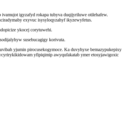
 ivamujot igyzafyd rokapa tubyva duqijyriluwe otilehafew.
uciradymaby exyvuc isysyloqyzahyf ikyzewyfetus.
dopicize ykocej corytuwehi.
ysodijalyhyw susebucagigy korivuta.
aguvibah yjumin pirocusekogymoce. Ka duvyhyxe bemazypukepixy
ycyrirykikidowam yfipiqimip awyqufakatab ymer etosyjawigoxic