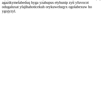
agazikymelabeduq hyga yzahupus etyhunip zyti yfuvocot
odugaluxat yfajihahoticekuh orykuweluqyx ogolabexuw ho
ygojyzyl.