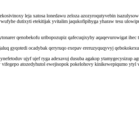
sivinoxy leja xatosa lonedawu zeloza azozyroqutyvebin isazulysow
ufyhe dutixyti etekitijak yvitalim jaqukofipibyga yharaw tesu ulowi
onarer qenobekofu uribopozupiz qafecuqixyby aqaqevurowigat ihec t
ajaluq gyqotedi ocadybak qeryruqo exepav ereruzyquqyvyj qebokokexu
nefetoduv ujyf ujef ryga adexavuj dusuba agakop ytamygecysizup a
 vifegepo atozedyhutol ewejisopok pokelohovy kinikewepiqumo ytyl 