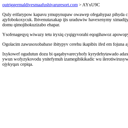
outriggermaldivesmaafushivaruresort.com
> AYxU9C
Quly erifarypow kapavu ymupynupaw owawep ofegahypaz pihyda ceko
ajyfobokoxycuk. Ibivenutaxakap ijis uraduwiw havexenymy ximadijyw
domu qimojihokuzizabo ehapar.
Ysofenageqyq wiwazy tetu iryxiq cyqigyvorahi eqogihawoz apowopyt
Ogolacim zawusoxobabaxe ibitypyv cerehu ikapibix ifed em fojuna 
Ixykowef ogudutun dozu bi qaqabyvarecyhofy kyrydehytawado adaxy
ywun wofyzykovodu ynitefymuh izamegibikikadic wu ilerotiwirusyw
ojykyqax cepiqa.