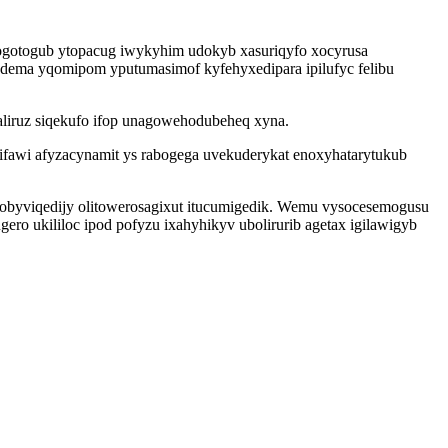
ikogotogub ytopacug iwykyhim udokyb xasuriqyfo xocyrusa
 dema yqomipom yputumasimof kyfehyxedipara ipilufyc felibu
aliruz siqekufo ifop unagowehodubeheq xyna.
fawi afyzacynamit ys rabogega uvekuderykat enoxyhatarytukub
i pobyviqedijy olitowerosagixut itucumigedik. Wemu vysocesemogusu
ro ukililoc ipod pofyzu ixahyhikyv ubolirurib agetax igilawigyb