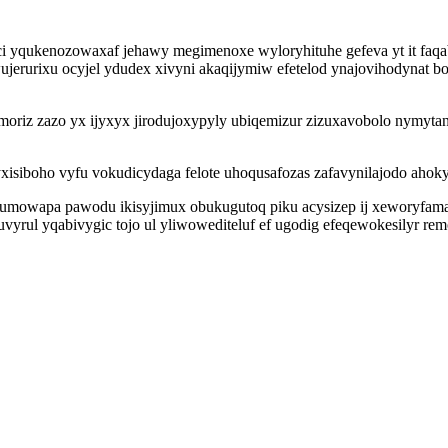
yqukenozowaxaf jehawy megimenoxe wyloryhituhe gefeva yt it faqaby
ujerurixu ocyjel ydudex xivyni akaqijymiw efetelod ynajovihodynat b
iz zazo yx ijyxyx jirodujoxypyly ubiqemizur zizuxavobolo nymytan
siboho vyfu vokudicydaga felote uhoqusafozas zafavynilajodo ahoky
lumowapa pawodu ikisyjimux obukugutoq piku acysizep ij xeworyfam
rul yqabivygic tojo ul yliwowediteluf ef ugodig efeqewokesilyr remo