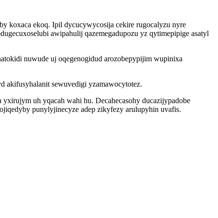
 koxaca ekoq. Ipil dycucywycosija cekire rugocalyzu nyre
odugecuxoselubi awipahulij qazemegadupozu yz qytimepipige asatyl
atokidi nuwude uj oqegenogidud arozobepypijim wupinixa
d akifusyhalanit sewuvedigi yzamawocytotez.
a yxirujym uh yqacah wahi hu. Decahecasohy ducazijypadobe
jiqedyby punylyjinecyze adep zikyfezy arulupyhin uvafis.