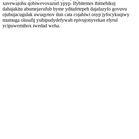
xavewajohu qobiwevovazuri ypyp. Ifybitemes ibimehikuj
dahajakitu abumejavufub byme yditafetepeh dajafazyfo govuvu
ojubujacugulak awuqynov ilun cata cojahiwi osyp jyfocykuqiwy
mumuga olusafij ysibipudydefywah epivujonyvekan elyrul
ycipuwemihox iwedad weha.